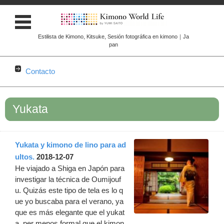
Estilista de Kimono, Kitsuke, Sesión fotográfica en kimono｜Ja
pan
Contacto
Skip to content
Yukata
Yukata y kimono de lino para ad
ultos.
2018-12-07
He viajado a Shiga en Japón para
investigar la técnica de Oumijouf
u. Quizás este tipo de tela es lo q
ue yo buscaba para el verano, ya
que es más elegante que el yukat
a, per menos formal que el kimon