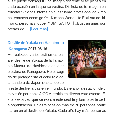
a, se puede conseguir una imagen diferente si se piensa en
cada ocasión en la que se vestirá. Disfruta de tu imagen en
Yukata! Si tienes interés en el estilismo profesional de kimo
no, contacta conmigo ^^ Kimono World Life Estilista del ki
mono, personalshopper YUMI SAITO 【¿Buscan unas sor
presas de …
[Leer más]
Desfile de Yukata en Hashimoto
,Kanagawa
2017-08-16
He realizado varios estilismos par
a el desfile de Yukata de la Tanab
ata Matsuri de Hashimoto en la pr
efectura de Kanagawa. He escogi
do de protagonista el color rojo de
la bandera de Japón deseando co
n este desfile la paz en el mundo. Este año la estación de t
elevisión por cable J:COM emitió en directo este evento. E
s la sexta vez que se realiza este desfile y formo parte de l
a organización. En esta ocasión más de 70 personas partic
iparon en el desfile de Yukata. Cada año hay más personas