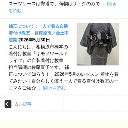
スーツケースは郵送で、荷物はリュクのみで …
[続き
を読む]
補正について : 一人で着る自装
着付け教室 相模原市／金土不
定期
2026年5月30日
こんにちは。相模原市橋本の
着付け教室『キモノワールド
ライフ』の自装着付け教室
担当講師の佐藤直子です。 補
正について知ろう！ 2026年5月のレッスン 着物を着
てみたい！自分らしく装う一人で着る着付け教室の一
コマをご紹介 …
[続きを読む]
古い記事