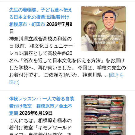
先生の着物姿、子ども達へ伝え
る日本文化の授業:出張着付け
相模原市・町田市
2026年7月9
日
神奈川県立総合高校の和装の
日 以前、和文化コミュニケー
ション講座として高校生約20
名へ「浴衣を通して日本文化を伝える方法」をお届け
した学校へ、再び伺いました。 今回は、学校の先生の
お着付けです。 ご依頼を頂いた、神奈川県 …
[続きを
読む]
体験レッスン♪ : 一人で着る自装
着付け教室 相模原市／金土不
定期
2026年6月19日
こんにちは。相模原市橋本の
着付け教室『キモノワールド
ライフ』自装着付け教室 担