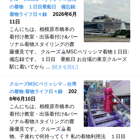
の着物 １日目乗船日 備忘録:
着物ライフ日々録
2026年6月
11日
こんにちは。相模原市橋本の
着付け教室・出張着付け&パー
ソナル着物スタイリングの齋
藤優見です。 クルーズ
MSCベリッシマ着物１日目:
備忘録です。 １日目 乗船日 お台場の東京クルーズ
駅に着いてから …
[続きを読む]
クルーズMSCベリッシマ→台湾
の着物:着物ライフ日々録
202
6年6月10日
こんにちは。相模原市橋本の
着付け教室・出張着付け&パー
ソナル着物スタイリングの齋
藤優見です。 クルーズ
着
物、子連れで何持ってく？ 私の着物利用法 １日目