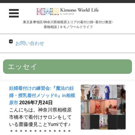
東京多摩地区/神奈川県相模原エリアの着付け師･着付け教室･
着物相談 | キモノワールドライフ
お問い合わせ
コンテンツに移動
エッセイ
妊婦着付けの練習会:『魔法の妊
婦・授乳着付メソッド®︎』in相模
原市
2026年7月24日
こんにちは。神奈川県相模原
市橋本で着付けサロンをして
いる齋藤優見ことYumiです♪
＊＊＊＊＊＊＊＊＊＊＊＊＊