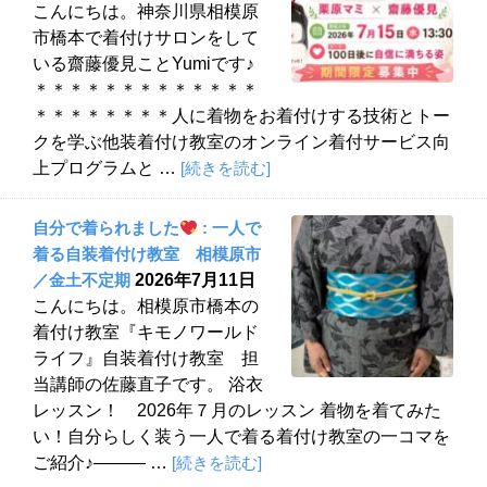
こんにちは。神奈川県相模原
市橋本で着付けサロンをして
いる齋藤優見ことYumiです♪
＊＊＊＊＊＊＊＊＊＊＊＊＊
＊＊＊＊＊＊＊＊人に着物をお着付けする技術とトー
クを学ぶ他装着付け教室のオンライン着付サービス向
上プログラムと …
[続きを読む]
自分で着られました
: 一人で
着る自装着付け教室 相模原市
／金土不定期
2026年7月11日
こんにちは。相模原市橋本の
着付け教室『キモノワールド
ライフ』自装着付け教室 担
当講師の佐藤直子です。 浴衣
レッスン！ 2026年７月のレッスン 着物を着てみた
い！自分らしく装う一人で着る着付け教室の一コマを
ご紹介♪——— …
[続きを読む]