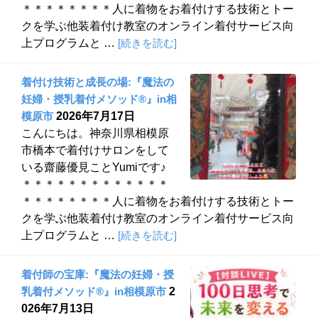
＊＊＊＊＊＊＊＊人に着物をお着付けする技術とトー
クを学ぶ他装着付け教室のオンライン着付サービス向
上プログラムと …
[続きを読む]
着付け技術と成長の場:『魔法の
妊婦・授乳着付メソッド®︎』in相
模原市
2026年7月17日
こんにちは。神奈川県相模原
市橋本で着付けサロンをして
いる齋藤優見ことYumiです♪
＊＊＊＊＊＊＊＊＊＊＊＊＊
＊＊＊＊＊＊＊＊人に着物をお着付けする技術とトー
クを学ぶ他装着付け教室のオンライン着付サービス向
上プログラムと …
[続きを読む]
着付師の宝庫:『魔法の妊婦・授
乳着付メソッド®︎』in相模原市
2
026年7月13日