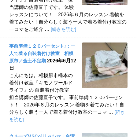
当講師の佐藤直子です。 体験
レッスンについて！ 2026年６月のレッスン 着物を
着てみたい！自分らしく装う一人で着る着付け教室の
一コマをご紹介 …
[続きを読む]
事前準備１２０パーセント♪ : 一
人で着る自装着付け教室 相模
原市／金土不定期
2026年6月12
日
こんにちは。相模原市橋本の
着付け教室『キモノワールド
ライフ』の 自装着付け教室
担当講師の佐藤直子です。 事前準備１２０パーセン
ト！ 2026年６月のレッスン 着物を着てみたい！自
分らしく装う一人で着る着付け教室の一コマ …
[続き
を読む]
クルーズMSCベリッシマ→台湾