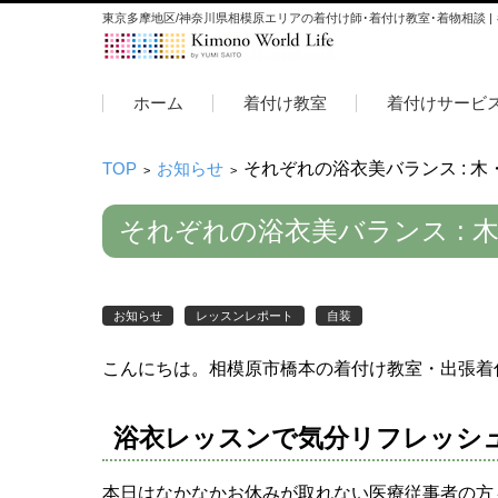
東京多摩地区/神奈川県相模原エリアの着付け師･着付け教室･着物相談 |
コンテンツに移動
ホーム
着付け教室
着付けサービ
TOP
お知らせ
それぞれの浴衣美バランス : 
>
>
それぞれの浴衣美バランス : 
お知らせ
レッスンレポート
自装
こんにちは。相模原市橋本の着付け教室・出張着
浴衣レッスンで気分リフレッシ
本日はなかなかお休みが取れない医療従事者の方