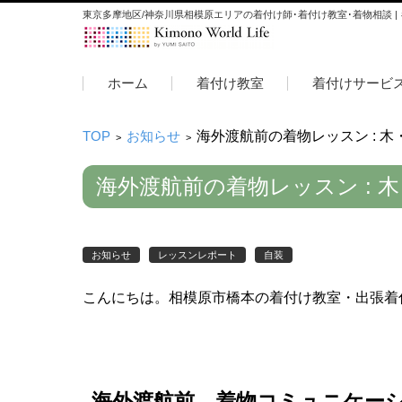
東京多摩地区/神奈川県相模原エリアの着付け師･着付け教室･着物相談 |
コンテンツに移動
ホーム
着付け教室
着付けサービ
TOP
お知らせ
海外渡航前の着物レッスン : 
>
>
海外渡航前の着物レッスン : 
お知らせ
レッスンレポート
自装
こんにちは。相模原市橋本の着付け教室・出張着
海外渡航前 着物コミュニケー