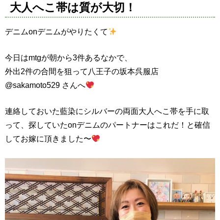
大人へこ帯は質が大切！
デニムonデニムがやりたくて
今日はmtgが朝から3件あるなかで、
外出2件の合間を狙って八王子の坂本呉服店
@sakamoto529 さんへ
連絡しておいた藍染にシルバーの両面大人へこ帯を手に取
って、探していたonデニムのパートナーはこれだ！と確信
してお嫁に頂きました〜