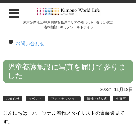
東京多摩地区/神奈川県相模原エリアの着付け師･着付け教室･
着物相談 | キモノワールドライフ
お問い合わせ
コンテンツに移動
児童養護施設に写真を届けて参りま
した
2022年11月19日
お知らせ
イベント
フォトセッション
振袖・成人式
七五三
こんにちは。パーソナル着物スタイリストの齋藤優見で
す。