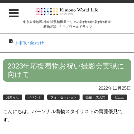
東京多摩地区/神奈川県相模原エリアの着付け師･着付け教室･
着物相談 | キモノワールドライフ
お問い合わせ
コンテンツに移動
2023年応援着物お祝い撮影会実現に
向けて
2022年11月25日
お知らせ
イベント
フォトセッション
振袖・成人式
七五三
こんにちは。パーソナル着物スタイリストの齋藤優見で
す。