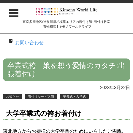
東京多摩地区/神奈川県相模原エリアの着付け師･着付け教室･
着物相談 | キモノワールドライフ
お問い合わせ
コンテンツに移動
卒業式袴 娘を想う愛情のカタチ:出
張着付け
2023年3月22日
お知らせ
着付けサービス例
卒業式・入学式
大学卒業式の袴お着付け
東北地方からお嬢様の大学卒業のためにいらしたご両親、