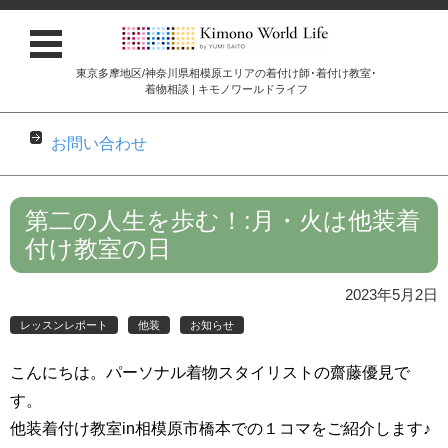
東京多摩地区/神奈川県相模原エリアの着付け師･着付け教室･
着物相談 | キモノワールドライフ
お問い合わせ
コンテンツに移動
第二の人生を歩む！:月・火は他装着
付け教室の日
2023年5月2日
レッスンレポート
他装
お知らせ
こんにちは。パーソナル着物スタイリストの齋藤優見で
す。
他装着付け教室in相模原市橋本での１コマをご紹介します♪