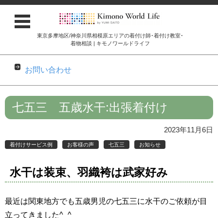
東京多摩地区/神奈川県相模原エリアの着付け師･着付け教室･
着物相談 | キモノワールドライフ
お問い合わせ
コンテンツに移動
七五三 五歳水干:出張着付け
2023年11月6日
着付けサービス例
お客様の声
七五三
お知らせ
水干は装束、羽織袴は武家好み
最近は関東地方でも五歳男児の七五三に水干のご依頼が目
立ってきました^_^