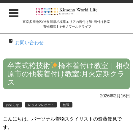
東京多摩地区/神奈川県相模原エリアの着付け師･着付け教室･
着物相談 | キモノワールドライフ
お問い合わせ
コンテンツに移動
卒業式袴技術
橋本着付け教室｜相模
原市の他装着付け教室:月火定期クラ
ス
2026年2月16日
お知らせ
レッスンレポート
他装
こんにちは。パーソナル着物スタイリストの齋藤優見で
す。