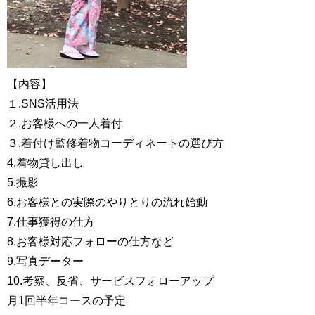
【内容】
１.SNS活用法
２.お客様への一人着付
３.着付け監修着物コーディネートの選び方
4.着物貸し出し
5.撮影
6.お客様との実際のやりとりの流れ始動
7.仕事獲得の仕方
8.お客様対応フォローの仕方など
9.写真データー
10.考察、反省、サービスフォローアップ
月1回半年コースの予定