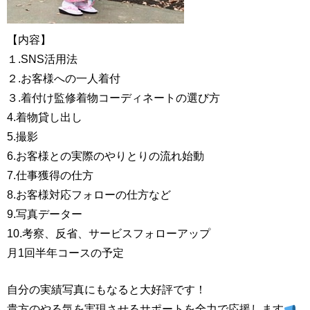
【内容】
１.SNS活用法
２.お客様への一人着付
３.着付け監修着物コーディネートの選び方
4.着物貸し出し
5.撮影
6.お客様との実際のやりとりの流れ始動
7.仕事獲得の仕方
8.お客様対応フォローの仕方など
9.写真データー
10.考察、反省、サービスフォローアップ
月1回半年コースの予定
自分の実績写真にもなると大好評です！
貴方のやる気を実現させるサポートを全力で応援します