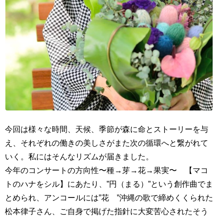
今回は様々な時間、天候、季節が森に命とストーリーを与
え、それぞれの働きの美しさがまた次の循環へと繋がれて
いく。私にはそんなリズムが届きました。
今年のコンサートの方向性〜種→芽→花→果実〜 【マコ
トのハナをシル】にあたり、”円（まる）”という創作曲でま
とめられ、アンコールには”花 ”沖縄の歌で締めくくられた
松本律子さん、ご自身で掲げた指針に大変苦心されたそう