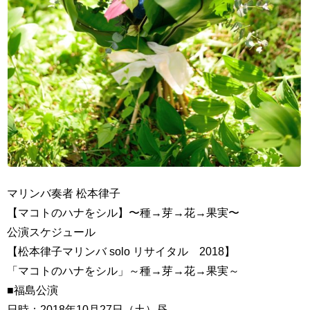
マリンバ奏者 松本律子
【マコトのハナをシル】〜種→芽→花→果実〜
公演スケジュール
【松本律子マリンバ solo リサイタル 2018】
「マコトのハナをシル」～種→芽→花→果実～
■福島公演
日時：2018年10月27日（土）昼