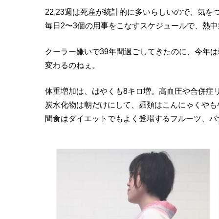
22,23週は死産が統計的に多いらしいので、気
毎日2〜3個の用事をこなすスケジュールで、熱
クーラー嫌いで39年間過ごしてきたのに、今年
変わるのねぇ。
体重増加は、はやくも8キロ増。高血圧や合併症
炭水化物は朝だけにして、麺類はこんにゃくやも
間食はダイエットでもよく登場するフルーツ、バ