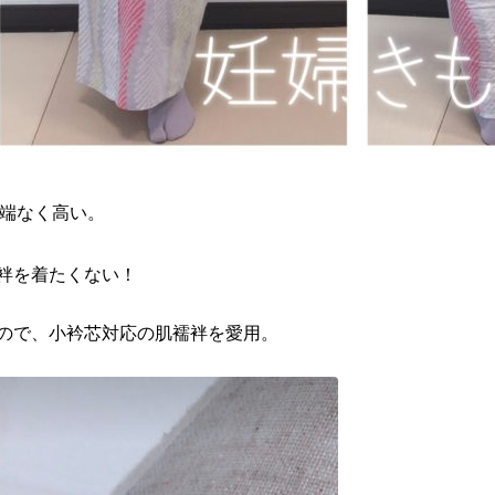
半端なく高い。
袢を着たくない！
ので、小衿芯対応の肌襦袢を愛用。