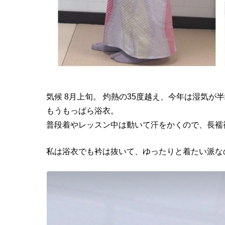
気候 8月上旬。 灼熱の35度越え、今年は湿気が
もうもっぱら浴衣。
普段着やレッスン中は動いて汗をかくので、長襦
私は浴衣でも衿は抜いて、ゆったりと着たい派な