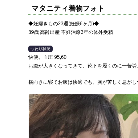
マタニティ着物フォト
◆妊婦きもの23週(妊娠6ヶ月)◆
39歳 高齢出産 不妊治療3年の体外受精
つわり状況
快便。血圧 95,60
お腹が大きくなってきて、靴下を履くのに一苦労
横向きに寝てお腹は快適でも、胸が苦しく息がし