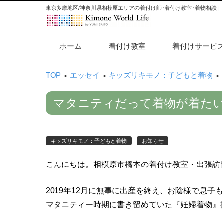
東京多摩地区/神奈川県相模原エリアの着付け師･着付け教室･着物相談 |
コンテンツに移動
ホーム
着付け教室
着付けサービ
TOP
エッセイ
キッズリキモノ：子どもと着物
>
>
>
マタニティだって着物が着たい
キッズリキモノ：子どもと着物
お知らせ
こんにちは。相模原市橋本の着付け教室・出張訪
2019年12月に無事に出産を終え、お陰様で息子
マタニティー時期に書き留めていた『妊婦着物』