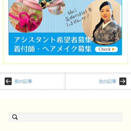
前の記事
次の記事
検
索: