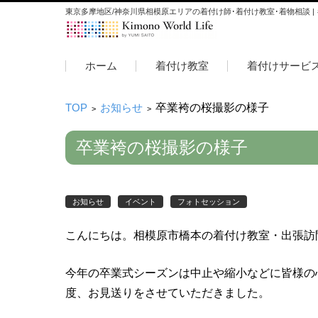
東京多摩地区/神奈川県相模原エリアの着付け師･着付け教室･着物相談 |
コンテンツに移動
ホーム
着付け教室
着付けサービ
TOP
お知らせ
卒業袴の桜撮影の様子
>
>
卒業袴の桜撮影の様子
お知らせ
イベント
フォトセッション
こんにちは。相模原市橋本の着付け教室・出張訪
今年の卒業式シーズンは中止や縮小などに皆様の
度、お見送りをさせていただきました。