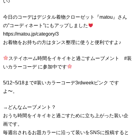
い♪
今日のコーデはデジタル着物クローゼット『matou』さん
の”コーディネート”にもアップしました
https://matou.jp/category/3
お着物をお持ちの方はタンス整理に使うと便利ですよ♪
ステイホーム時間をイキイキと過ごすムーブメント #装
いカラーコーデ に参加中です
5/12~5/18まで#装いカラーコーデ3rdweekピンク です
よ〜。
→どんなムーブメント？
おうち時間をイキイキと過ごすために立ち上がった装い企
画です。
毎週出されるお題カラーに沿って装いをSNSに投稿すると