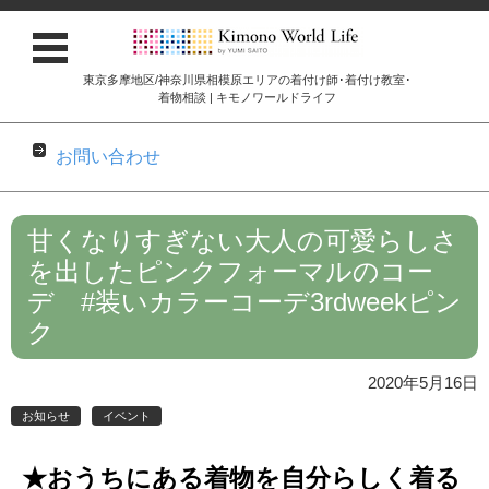
東京多摩地区/神奈川県相模原エリアの着付け師･着付け教室･
着物相談 | キモノワールドライフ
お問い合わせ
コンテンツに移動
甘くなりすぎない大人の可愛らしさ
を出したピンクフォーマルのコー
デ #装いカラーコーデ3rdweekピン
ク
2020年5月16日
お知らせ
イベント
★おうちにある着物を自分らしく着る