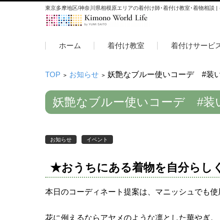
東京多摩地区/神奈川県相模原エリアの着付け師･着付け教室･着物相談 |
コンテンツに移動
ホーム
着付け教室
着付けサービ
TOP
お知らせ
妖艶なブルー使いコーデ #装いカ
>
>
妖艶なブルー使いコーデ #装いカ
お知らせ
イベント
★おうちにある着物を自分らし
本日のコーディネート提案は、マニッシュでも使
花に例えるならアヤメのような凛とした華やぎ。