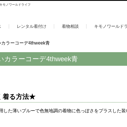
 キモノワールドライフ
ス
レンタル着付け
着物相談
キモノワールド
ラーコーデ4thweek青
ラーコーデ4thweek青
く着る方法★
用した薄いブルーで色無地調の着物に色っぽさをプラスした装