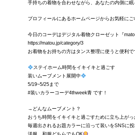
手持ちの着物を合わせながら、あなたの内側に眠
プロフィールにあるホームページからお気軽にご
今日のコーデはデジタル着物クローゼット『mato
https://matou.jp/category/3
お着物をお持ちの方はタンス整理に使うと便利で
ステイホーム時間をイキイキと過ごす
装いムーブメント展開中
5/19~5/25まで
#装いカラーコーデ4thweek青 です！
→どんなムーブメント？
おうち時間をイキイキと過ごすために立ち上がっ
毎週出されるお題カラーに沿って装いをSNSに
洋服、和服どちらでもOK