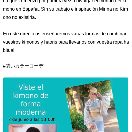
na que comenzó por primera vez a divulgar el mundo del ki
mono en España. Sin su trabajo e inspiración Minna no Kim
ono no existiría.
⠀⠀⠀⠀⠀⠀⠀⠀⠀⠀⠀⠀⠀⠀⠀⠀⠀⠀
En este directo os enseñaremos varias formas de combinar
vuestros kimonos y haoris para llevarlos con vuestra ropa ha
bitual.
#装いカラーコーデ