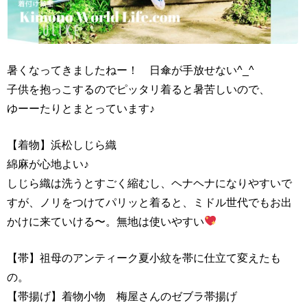
暑くなってきましたねー！ 日傘が手放せない^_^
子供を抱っこするのでピッタリ着ると暑苦しいので、
ゆーーたりとまとっています♪
【着物】浜松しじら織
綿麻が心地よい♪
しじら織は洗うとすごく縮むし、ヘナヘナになりやすいで
すが、ノリをつけてパリッと着ると、ミドル世代でもお出
かけに来ていける〜。無地は使いやすい
【帯】祖母のアンティーク夏小紋を帯に仕立て変えたも
の。
【帯揚げ】着物小物 梅屋さんのゼブラ帯揚げ