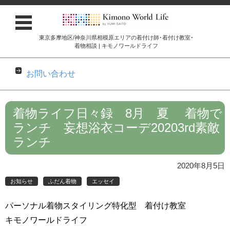
東京多摩地区/神奈川県相模原エリアの着付け師･着付け教室･
着物相談 | キモノワールドライフ
お問い合わせ
コンテンツに移動
着物ライフ日々録 8月 夏 着物で
ランチ 妄想浴衣コーデ20203rd素敵
ランチ
2020年8月5日
お知らせ
ふだん着物
エッセイ
パーソナル着物スタイリング特化型 着付け教室
キモノワールドライフ