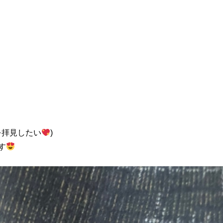
拝見したい
)
す