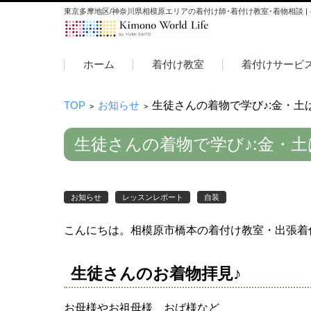
東京多摩地区/神奈川県相模原エリアの着付け師･着付け教室･着物相談 |
コンテンツに移動
ホーム
着付け教室
着付けサービ
TOP
お知らせ
生徒さんの着物で学び♪:金・
>
>
生徒さんの着物で学び♪:金・
お知らせ
レッスンレポート
自装
こんにちは。相模原市橋本の着付け教室・出張着
生徒さんのお着物拝見♪
お母様やお祖母様、おば様など