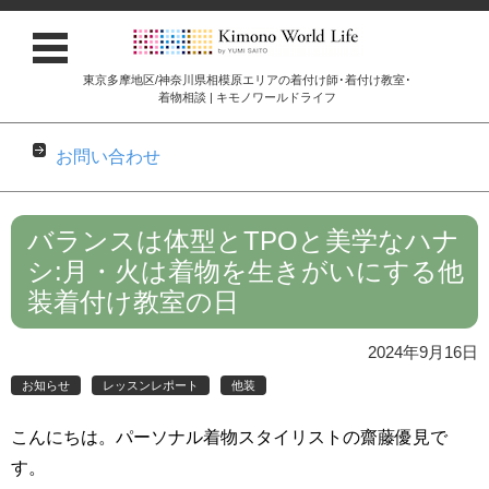
東京多摩地区/神奈川県相模原エリアの着付け師･着付け教室･
着物相談 | キモノワールドライフ
お問い合わせ
コンテンツに移動
バランスは体型とTPOと美学なハナ
シ:月・火は着物を生きがいにする他
装着付け教室の日
2024年9月16日
お知らせ
レッスンレポート
他装
こんにちは。パーソナル着物スタイリストの齋藤優見で
す。