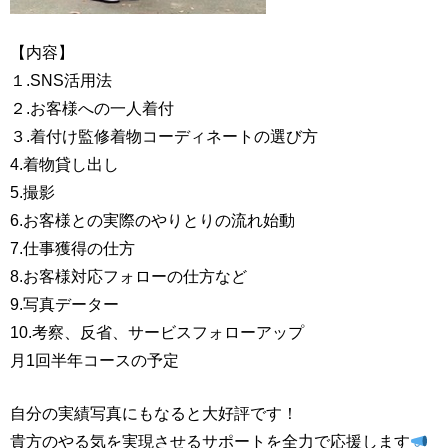
【内容】
１.SNS活用法
２.お客様への一人着付
３.着付け監修着物コーディネートの選び方
4.着物貸し出し
5.撮影
6.お客様との実際のやりとりの流れ始動
7.仕事獲得の仕方
8.お客様対応フォローの仕方など
9.写真データー
10.考察、反省、サービスフォローアップ
月1回半年コースの予定
自分の実績写真にもなると大好評です！
貴方のやる気を実現させるサポートを全力で応援します