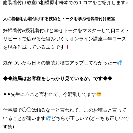
他装着付け教室in相模原市橋本での１コマをご紹介します♪
人に着物をお着付けする技術とトークを学ぶ他装着付け教室
妊婦着付&授乳着付けと幸せトークをマスターして口コミ・
リピートで広がる仕組みづくりオンライン講座半年コース
を現在作成しているユミです
気がついたら日々の他装お稽古アップしてなかったー
◆◆結局はお客様をしっかり見ているか。です◆◆
⚫︎⚫︎先生に△△と言われて、今混乱してます
仕事場で◯◯は触るなーと言われて、このお稽古と言って
いることが違います
どちらが正しい？(どっちも正しいで
す笑)