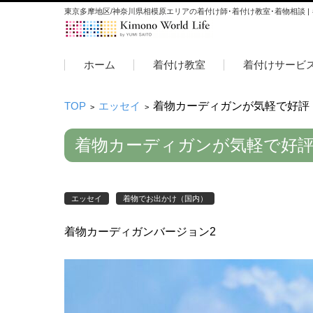
東京多摩地区/神奈川県相模原エリアの着付け師･着付け教室･着物相談 |
コンテンツに移動
ホーム
着付け教室
着付けサービ
TOP
エッセイ
着物カーディガンが気軽で好評
>
>
着物カーディガンが気軽で好
エッセイ
着物でお出かけ（国内）
着物カーディガンバージョン2