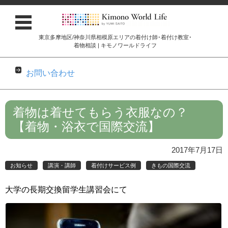
東京多摩地区/神奈川県相模原エリアの着付け師･着付け教室･
着物相談 | キモノワールドライフ
お問い合わせ
コンテンツに移動
着物は着せてもらう衣服なの？
【着物・浴衣で国際交流】
2017年7月17日
お知らせ
講演・講師
着付けサービス例
きもの国際交流
大学の長期交換留学生講習会にて