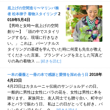
底上げの空間造り〜マリンバ奏
者 松本律子 着物スタイリング
2
018年5月4日
【男時と女時〜底上げの空間
創り〜】 「頭の中でスタイリ
ングするな。現場に行きなさ
い。」 これは、パーソナルス
タイリングの基礎を学んでいた時に何度も先生が教え
てくださった言葉。 ブランディングを主とした写真ど
りの為の着物ス …
[続きを読む]
一本の薔薇と一冊の本で感謝と愛情を深め合う日
2018年
4月23日
4月23日はカタルーニャ伝統のサンジョルディの日。
一般的に男性は女性にバラの花を、女性は男性に本を
贈ります。 家族同士、友人同士でも贈り合い、町中が
本とバラで賑わう日。 私はこの日がとっても好き。バ
レンタインでもなく、ク …
[続きを読む]