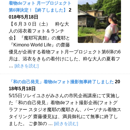
着物deフォト 月一プロジェクト
第6弾決定！【終了しました】
2
018年5月18日
【６月３０日（土） 粋な大
人の浴衣着フォト＆ランチ
会】 『魔耶写真館』の魔耶と
『Kimono World Life』の齋藤
優見が企画する着物フォト月一プロジェクト第6弾の6
月は、浴衣をきもの着付けにした、粋な大人の夏着フ
…
[続きを読む]
「和の自己発見」着物deフォト撮影無事終了しました
20
18年5月18日
5/15日ソレイユさがみさんの市民企画講座にて実施し
た「和の自己発見」着物deフォト撮影企画(フォトグ
ラファー スタジオ魔耶の魔耶さん、パーソナル着物ス
タイリング 齋藤優見)は、満員御礼にて無事に終了し
ました。 ご参加の …
[続きを読む]