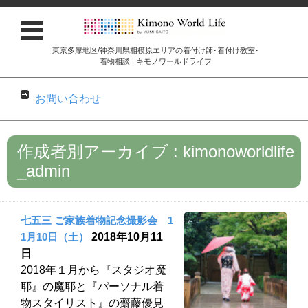
東京多摩地区/神奈川県相模原エリアの着付け師･着付け教室･
着物相談 | キモノワールドライフ
お問い合わせ
コンテンツに移動
作成者別アーカイブ : kimonoworldlife
_admin
七五三 ご家族着物記念撮影会 1
1月10日（土）
2018年10月11
日
2018年１月から『スタジオ魔
耶』の魔耶と『パーソナル着
物スタイリスト』の齋藤優見