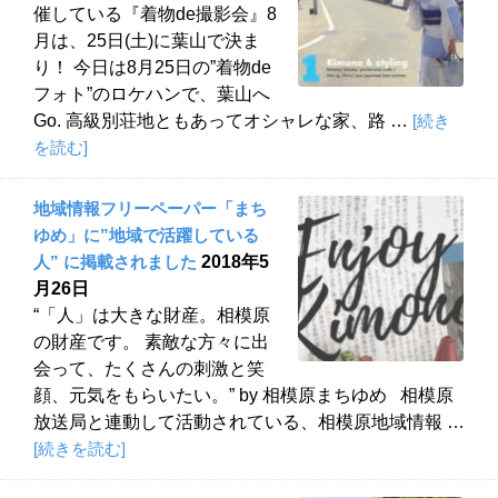
催している『着物de撮影会』8
月は、25日(土)に葉山で決ま
り！ 今日は8月25日の”着物de
フォト”のロケハンで、葉山へ
Go. 高級別荘地ともあってオシャレな家、路 …
[続き
を読む]
地域情報フリーペーパー「まち
ゆめ」に”地域で活躍している
人” に掲載されました
2018年5
月26日
“「人」は大きな財産。相模原
の財産です。 素敵な方々に出
会って、たくさんの刺激と笑
顔、元気をもらいたい。” by 相模原まちゆめ 相模原
放送局と連動して活動されている、相模原地域情報 …
[続きを読む]