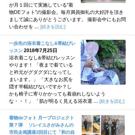
が月１回にて実施している”着
物DEフォト”の撮影会。毎月満員御礼の大好評を頂き
まして誠にありがとうございます。 撮影会中にもお問
い合わせを …
[続きを読む]
一歩先の浴衣着こなし&帯結びレ
ッスン
2018年7月25日
浴衣着こなし&帯結びレッスン
やります！ 「夜まで着ている
と衿元がグダグダになってし
まいます。」 「大きなお尻を
隠す半幅結びないですか？し
かも椅子に寄りかかっても着崩れしないよう
な・・！」 「肌が明るく見える浴衣選 …
[続きを読む]
着物deフォト 月一プロジェクト
第７弾 ソレイユさがみさんの
市民企画講座2回目にて「和の自