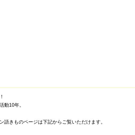
！
活動10年。
ン語きものページは下記からご覧いただけます。