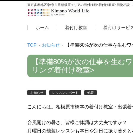
東京多摩地区/神奈川県相模原エリアの着付け師･着付け教室･着物相談 |
コンテンツに移動
ホーム
着付け教室
着付けサービ
TOP
お知らせ
【準備80%が次の仕事を生む
>
>
【準備80%が次の仕事を生む
リング着付け教室>
お知らせ
レッスンレポート
他装
こんにちは。相模原市橋本の着付け教室・出張着
台風開けの暑さ、皆様ご体調は大丈夫ですか？
月曜日の他装レッスンも本日や別日に振り替えと