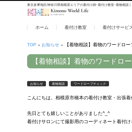
東京多摩地区/神奈川県相模原エリアの着付け師･着付け教室･着物相談 |
コンテンツに移動
ホーム
着付け教室
着付けサービ
TOP
お知らせ
【着物相談】着物のワードロー
>
>
【着物相談】着物のワードロ
お知らせ
着物相談
ワードローブチェック
こんにちは。相模原市橋本の着付け教室・出張着
先日とても嬉しいことがありました^_^
着付けサロンにて撮影用のコーディネート着付け