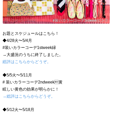
お題とスケジュールはこちら！
◆4/28火〜5/4月
#装いカラーコーデ1stweek緑
→大盛況のうちに終了しました。
総評はこちらからどうぞ。
◆5/5火〜5/11月
# 装いカラーコーデ2ndweek黄
眩しい黄色の効果が明らかに！
→総評はこちらからどうぞ。
◆5/12火〜5/18月