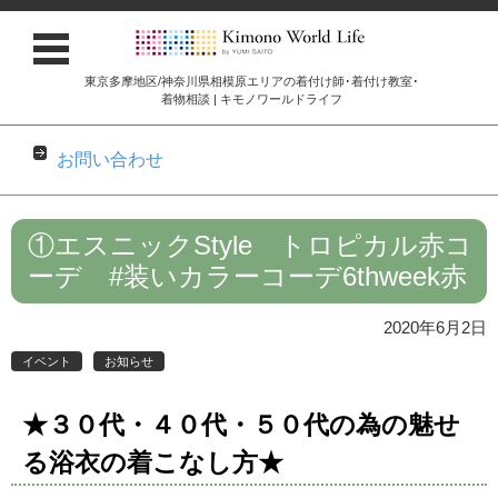
東京多摩地区/神奈川県相模原エリアの着付け師･着付け教室･
着物相談 | キモノワールドライフ
お問い合わせ
コンテンツに移動
①エスニックStyle トロピカル赤コ
ーデ #装いカラーコーデ6thweek赤
2020年6月2日
イベント
お知らせ
★３０代・４０代・５０代の為の魅せ
る浴衣の着こなし方★