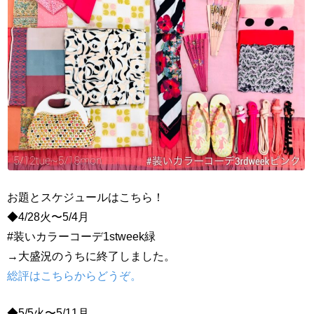
お題とスケジュールはこちら！
◆4/28火〜5/4月
#装いカラーコーデ1stweek緑
→大盛況のうちに終了しました。
総評はこちらからどうぞ。
◆5/5火〜5/11月