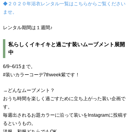
◆２０２０年浴衣レンタル一覧はこちらからご覧ください
ませ。
レンタル期間は１週間♪
私らしくイキイキと過ごす装いムーブメント展開
中
6/9~6/15まで。
#装いカラーコーデ7thweek紫です！
→どんなムーブメント？
おうち時間を楽しく過ごすために立ち上がった装い企画で
す。
毎週出されるお題カラーに沿って装いをInstagramに投稿す
るというもの。
洋服、和服どちらでもOK