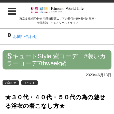
東京多摩地区/神奈川県相模原エリアの着付け師･着付け教室･
着物相談 | キモノワールドライフ
お問い合わせ
コンテンツに移動
⑤キュートStyle 紫コーデ #装いカ
ラーコーデ7thweek紫
2020年6月13日
お知らせ
イベント
★３０代・４０代・５０代の為の魅せ
る浴衣の着こなし方★