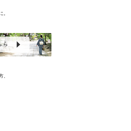
に。
方、