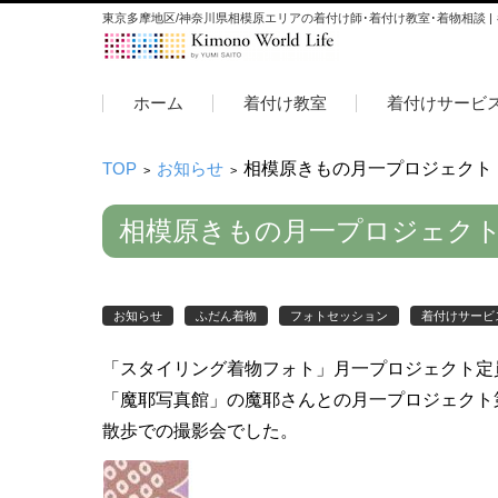
東京多摩地区/神奈川県相模原エリアの着付け師･着付け教室･着物相談 |
コンテンツに移動
ホーム
着付け教室
着付けサービ
TOP
お知らせ
相模原きもの月一プロジェクト 
>
>
相模原きもの月一プロジェクト
お知らせ
ふだん着物
フォトセッション
着付けサービ
「スタイリング着物フォト」月一プロジェクト定
「魔耶写真館」の魔耶さんとの月一プロジェクト
散歩での撮影会でした。